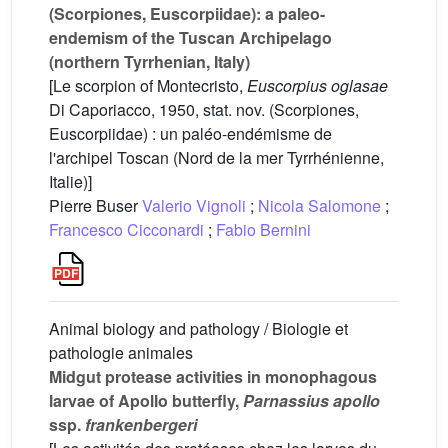
(Scorpiones, Euscorpiidae): a paleo-
endemism of the Tuscan Archipelago
(northern Tyrrhenian, Italy)
[Le scorpion of Montecristo,
Euscorpius oglasae
Di Caporiacco, 1950, stat. nov. (Scorpiones,
Euscorpiidae) : un paléo-endémisme de
l'archipel Toscan (Nord de la mer Tyrrhénienne,
Italie)]
Pierre Buser
Valerio Vignoli
;
Nicola Salomone
;
Francesco Cicconardi
;
Fabio Bernini
Animal biology and pathology / Biologie et
pathologie animales
Midgut protease activities in monophagous
larvae of Apollo butterfly,
Parnassius apollo
ssp.
frankenbergeri