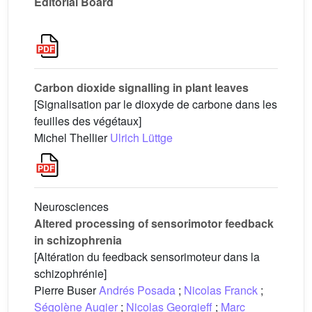
Editorial Board
Carbon dioxide signalling in plant leaves
[Signalisation par le dioxyde de carbone dans les
feuilles des végétaux]
Michel Thellier
Ulrich Lüttge
Neurosciences
Altered processing of sensorimotor feedback
in schizophrenia
[Altération du feedback sensorimoteur dans la
schizophrénie]
Pierre Buser
Andrés Posada
;
Nicolas Franck
;
Ségolène Augier
;
Nicolas Georgieff
;
Marc