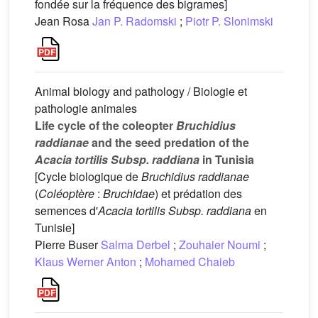
fondée sur la fréquence des bigrames]
Jean Rosa
Jan P. Radomski
;
Piotr P. Slonimski
Animal biology and pathology / Biologie et
pathologie animales
Life cycle of the coleopter
Bruchidius
raddianae
and the seed predation of the
Acacia tortilis Subsp. raddiana
in Tunisia
[Cycle biologique de
Bruchidius raddianae
(
Coléoptère
:
Bruchidae
) et prédation des
semences d'
Acacia tortilis Subsp. raddiana
en
Tunisie]
Pierre Buser
Salma Derbel
;
Zouhaier Noumi
;
Klaus Werner Anton
;
Mohamed Chaieb