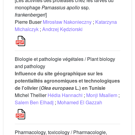
[Les activités des protéases chez les larves du
monophage
Parnassius apollo
ssp.
frankenbergeri
]
Pierre Buser
Mirosław Nakonieczny
;
Katarzyna
Michalczyk
;
Andrzej Kędziorski
Biologie et pathologie végétales / Plant biology
and pathology
Influence du site géographique sur les
potentialités agronomiques et technologiques
de l'olivier (
Olea europaea
L.) en Tunisie
Michel Thellier
Hédia Hannachi
;
Monji Msallem
;
Salem Ben Elhadj
;
Mohamed El Gazzah
Pharmacology, toxicology / Pharmacologie,