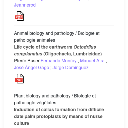
Jeannerod
Animal biology and pathology / Biologie et
pathologie animales
Life cycle of the earthworm
Octodrilus
complanatus
(Oligochaeta, Lumbricidae)
Pierre Buser
Fernando Monroy
;
Manuel Aira
;
José Ángel Gago
;
Jorge Domínguez
Plant biology and pathology / Biologie et
pathologie végétales
Induction of callus formation from difficile
date palm protoplasts by means of nurse
culture