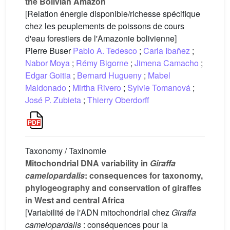
the Bolivian Amazon
[Relation énergie disponible/richesse spécifique
chez les peuplements de poissons de cours
d'eau forestiers de l'Amazonie bolivienne]
Pierre Buser
Pablo A. Tedesco
;
Carla Ibañez
;
Nabor Moya
;
Rémy Bigorne
;
Jimena Camacho
;
Edgar Goitia
;
Bernard Hugueny
;
Mabel
Maldonado
;
Mirtha Rivero
;
Sylvie Tomanová
;
José P. Zubieta
;
Thierry Oberdorff
Taxonomy / Taxinomie
Mitochondrial DNA variability in
Giraffa
camelopardalis
: consequences for taxonomy,
phylogeography and conservation of giraffes
in West and central Africa
[Variabilité de l'ADN mitochondrial chez
Giraffa
camelopardalis
: conséquences pour la