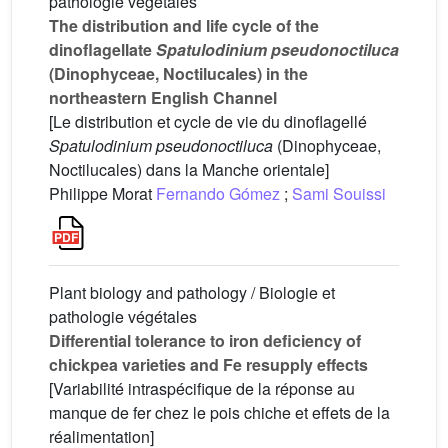
pathologie végétales
The distribution and life cycle of the
dinoflagellate
Spatulodinium pseudonoctiluca
(Dinophyceae, Noctilucales) in the
northeastern English Channel
[Le distribution et cycle de vie du dinoflagellé
Spatulodinium pseudonoctiluca
(Dinophyceae,
Noctilucales) dans la Manche orientale]
Philippe Morat
Fernando Gómez
;
Sami Souissi
Plant biology and pathology / Biologie et
pathologie végétales
Differential tolerance to iron deficiency of
chickpea varieties and Fe resupply effects
[Variabilité intraspécifique de la réponse au
manque de fer chez le pois chiche et effets de la
réalimentation]