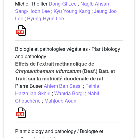
Michel Thellier
Dong-Gi Lee
;
Nagib Ahsan
;
Sang-Hoon Lee
;
Kyu Young Kang
;
Jeung Joo
Lee
;
Byung-Hyun Lee
Biologie et pathologies végétales / Plant biology
and pathology
Effets de l'extrait méthanolique de
Chrysanthemum trifurcatum
(Desf.) Batt. et
Trab. sur la motricité duodénale de rat
Pierre Buser
Ahlem Ben Sassi
;
Fethia
Harzallah-Skhiri
;
Wahida Borgi
;
Nabil
Chouchène
;
Mahjoub Aouni
Plant biology and pathology / Biologie et