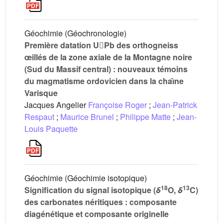
Géochimie (Géochronologie)
Première datation UPb des orthogneiss
œillés de la zone axiale de la Montagne noire
(Sud du Massif central) : nouveaux témoins
du magmatisme ordovicien dans la chaı̂ne
Varisque
Jacques Angelier
Françoise Roger
;
Jean-Patrick
Respaut
;
Maurice Brunel
;
Philippe Matte
;
Jean-
Louis Paquette
Géochimie (Géochimie isotopique)
18
13
Signification du signal isotopique (
δ
O,
δ
C)
des carbonates néritiques : composante
diagénétique et composante originelle