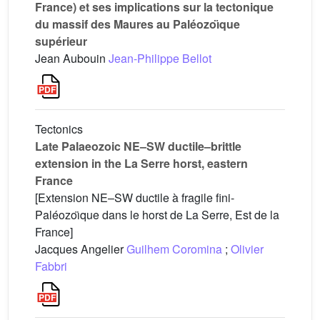
France) et ses implications sur la tectonique
du massif des Maures au Paléozoı̈que
supérieur
Jean Aubouin
Jean-Philippe Bellot
Tectonics
Late Palaeozoic NE–SW ductile–brittle
extension in the La Serre horst, eastern
France
[Extension NE–SW ductile à fragile fini-
Paléozoı̈que dans le horst de La Serre, Est de la
France]
Jacques Angelier
Guilhem Coromina
;
Olivier
Fabbri