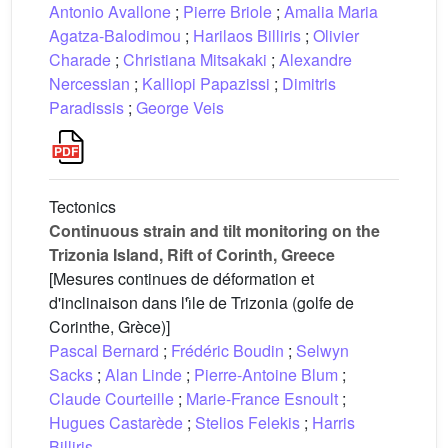
Antonio Avallone
;
Pierre Briole
;
Amalia Maria
Agatza-Balodimou
;
Harilaos Billiris
;
Olivier
Charade
;
Christiana Mitsakaki
;
Alexandre
Nercessian
;
Kalliopi Papazissi
;
Dimitris
Paradissis
;
George Veis
Tectonics
Continuous strain and tilt monitoring on the
Trizonia Island, Rift of Corinth, Greece
[Mesures continues de déformation et
d'inclinaison dans l'ı̂le de Trizonia (golfe de
Corinthe, Grèce)]
Pascal Bernard
;
Frédéric Boudin
;
Selwyn
Sacks
;
Alan Linde
;
Pierre-Antoine Blum
;
Claude Courteille
;
Marie-France Esnoult
;
Hugues Castarède
;
Stelios Felekis
;
Harris
Billiris