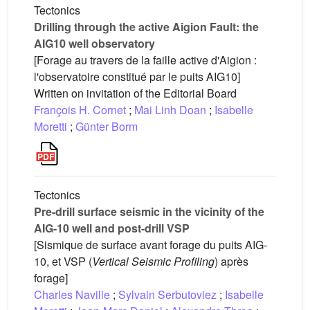
Tectonics
Drilling through the active Aigion Fault: the
AIG10 well observatory
[Forage au travers de la faille active d'Aigion :
l'observatoire constitué par le puits AIG10]
Written on invitation of the Editorial Board
François H. Cornet
;
Mai Linh Doan
;
Isabelle
Moretti
;
Günter Borm
Tectonics
Pre-drill surface seismic in the vicinity of the
AIG-10 well and post-drill VSP
[Sismique de surface avant forage du puits AIG-
10, et VSP (
Vertical Seismic Profiling
) après
forage]
Charles Naville
;
Sylvain Serbutoviez
;
Isabelle