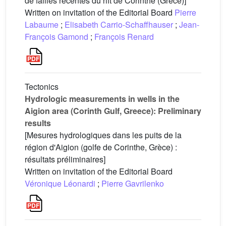
de failles récentes du rift de Corinthe (Grèce)]
Written on invitation of the Editorial Board
Pierre
Labaume
;
Elisabeth Carrio-Schaffhauser
;
Jean-
François Gamond
;
François Renard
Tectonics
Hydrologic measurements in wells in the
Aigion area (Corinth Gulf, Greece): Preliminary
results
[Mesures hydrologiques dans les puits de la
région d'Aigion (golfe de Corinthe, Grèce) :
résultats préliminaires]
Written on invitation of the Editorial Board
Véronique Léonardi
;
Pierre Gavrilenko