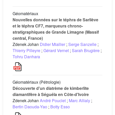
Géomatériaux
Nouvelles données sur le téphra de Sarliève
et le téphra CF7, marqueurs chrono-
stratigraphiques de Grande Limagne (Massif
central, France)
Zdenek Johan
Didier Miallier
;
Serge Sanzelle
;
Thierry Pilleyre
;
Gérard Vernet
;
Sarah Brugière
;
Tohru Danhara
Géomatériaux (Pétrologie)
Découverte d'un diatrème de kimberlite
diamantifère à Séguéla en Côte-d'Ivoire
Zdenek Johan
André Pouclet
;
Marc Allialy
;
Bertin Daouda-Yao
;
Botty Esso