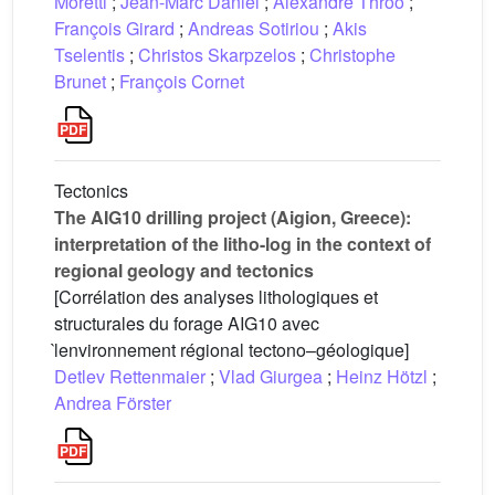
Moretti
;
Jean-Marc Daniel
;
Alexandre Throo
;
François Girard
;
Andreas Sotiriou
;
Akis
Tselentis
;
Christos Skarpzelos
;
Christophe
Brunet
;
François Cornet
Tectonics
The AIG10 drilling project (Aigion, Greece):
interpretation of the litho-log in the context of
regional geology and tectonics
[Corrélation des analyses lithologiques et
structurales du forage AIG10 avec
l̀environnement régional tectono–géologique]
Detlev Rettenmaier
;
Vlad Giurgea
;
Heinz Hötzl
;
Andrea Förster