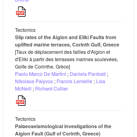
Tectonics
Slip rates of the Aigion and Eliki Faults from
uplifted marine terraces, Corinth Gulf, Greece
[Taux de déplacement des failles d'Aigion et
d'Eliki à partir des terrasses marines soulevées,
Golfe de Corinthe, Grèce]
Paolo Marco De Martini
;
Daniela Pantosti
;
Nikolaos Palyvos
;
Francis Lemeille
;
Lisa
McNeill
;
Richard Collier
Tectonics
Palaeoseismological investigations of the
Aigion Fault (Gulf of Corinth, Greece)