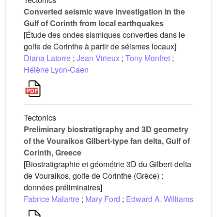
Converted seismic wave investigation in the
Gulf of Corinth from local earthquakes
[Étude des ondes sismiques converties dans le
golfe de Corinthe à partir de séismes locaux]
Diana Latorre
;
Jean Virieux
;
Tony Monfret
;
Hélène Lyon-Caen
Tectonics
Preliminary biostratigraphy and 3D geometry
of the Vouraikos Gilbert-type fan delta, Gulf of
Corinth, Greece
[Biostratigraphie et géométrie 3D du Gilbert-delta
de Vouraikos, golfe de Corinthe (Grèce) :
données préliminaires]
Fabrice Malartre
;
Mary Ford
;
Edward A. Williams