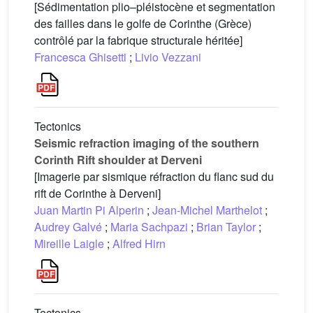
[Sédimentation plio–pléistocène et segmentation
des failles dans le golfe de Corinthe (Grèce)
contrôlé par la fabrique structurale héritée]
Francesca Ghisetti
;
Livio Vezzani
Tectonics
Seismic refraction imaging of the southern
Corinth Rift shoulder at Derveni
[Imagerie par sismique réfraction du flanc sud du
rift de Corinthe à Derveni]
Juan Martin Pi Alperin
;
Jean-Michel Marthelot
;
Audrey Galvé
;
Maria Sachpazi
;
Brian Taylor
;
Mireille Laigle
;
Alfred Hirn
Tectonics