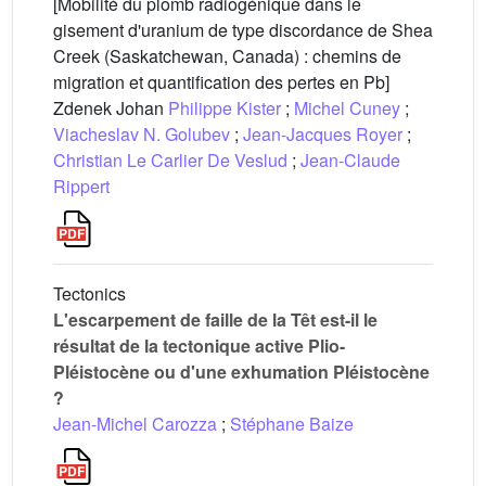
[Mobilité du plomb radiogénique dans le
gisement d'uranium de type discordance de Shea
Creek (Saskatchewan, Canada) : chemins de
migration et quantification des pertes en Pb]
Zdenek Johan
Philippe Kister
;
Michel Cuney
;
Viacheslav N. Golubev
;
Jean-Jacques Royer
;
Christian Le Carlier De Veslud
;
Jean-Claude
Rippert
Tectonics
L'escarpement de faille de la Têt est-il le
résultat de la tectonique active Plio-
Pléistocène ou d'une exhumation Pléistocène
?
Jean-Michel Carozza
;
Stéphane Baize