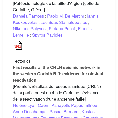
[Paléosismologie de la faille d'Aigion (golfe de
Corinthe, Grèce)]
Daniela Pantosti
;
Paolo M. De Martini
;
Iannis
Koukouvelas
;
Leonidas Stamatopoulos
;
Nikolaos Palyvos
;
Stefano Pucci
;
Francis
Lemeille
;
Spyros Pavlides
Tectonics
First results of the CRLN seismic network in
the western Corinth Rift: evidence for old-fault
reactivation
[Premiers résultats du réseau sismique (CRLN)
de la partie ouest du rift de Corinthe : évidence
de la réactivation d'une ancienne faille]
Hélène Lyon-Caen
;
Panayotis Papadimitriou
;
Anne Deschamps
;
Pascal Bernard
;
Kostas
Makropoulos
;
Francesco Pacchiani
;
Geneviève