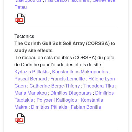
Patau
Tectonics
The Corinth Gulf Soft Soil Array (CORSSA) to
study site effects
[Le réseau en sols meubles (CORSSA) du golfe
de Corinthe pour l'étude des effets de site]
Kyriazis Pitilakis
;
Konstantinos Makropoulos
;
Pascal Bernard
;
Francis Lemeille
;
Hélène Lyon-
Caen
;
Catherine Berge-Thierry
;
Theodora Tika
;
Maria Manakou
;
Dimitios Diagourtas
;
Dimitrios
Raptakis
;
Polyxeni Kallioglou
;
Konstantia
Makra
;
Dimitrios Pitilakis
;
Fabian Bonilla