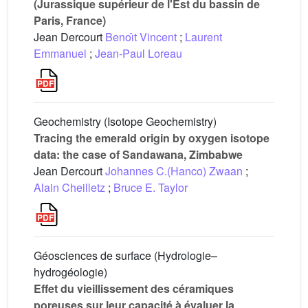
(Jurassique supérieur de l'Est du bassin de
Paris, France)
Jean Dercourt
Benoı̂t Vincent
;
Laurent
Emmanuel
;
Jean-Paul Loreau
Geochemistry (Isotope Geochemistry)
Tracing the emerald origin by oxygen isotope
data: the case of Sandawana, Zimbabwe
Jean Dercourt
Johannes C.(Hanco) Zwaan
;
Alain Cheilletz
;
Bruce E. Taylor
Géosciences de surface (Hydrologie–
hydrogéologie)
Effet du vieillissement des céramiques
poreuses sur leur capacité à évaluer la