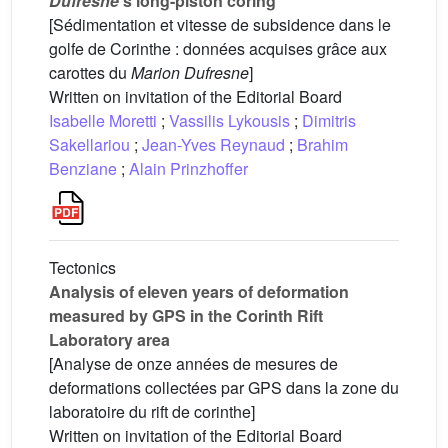
Dufresne
's long-piston coring
[Sédimentation et vitesse de subsidence dans le
golfe de Corinthe : données acquises grâce aux
carottes du
Marion Dufresne
]
Written on invitation of the Editorial Board
Isabelle Moretti
;
Vassilis Lykousis
;
Dimitris
Sakellariou
;
Jean-Yves Reynaud
;
Brahim
Benziane
;
Alain Prinzhoffer
Tectonics
Analysis of eleven years of deformation
measured by GPS in the Corinth Rift
Laboratory area
[Analyse de onze années de mesures de
deformations collectées par GPS dans la zone du
laboratoire du rift de corinthe]
Written on invitation of the Editorial Board