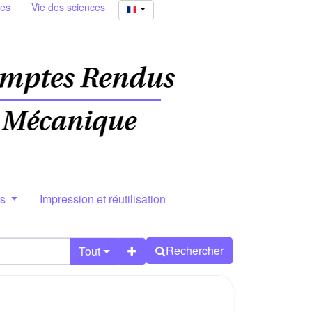
ies
Vie des sciences
rs
Impression et réutilisation
Rechercher
Tout