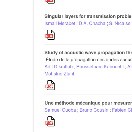
Singular layers for transmission proble
Ismail Merabet
;
D.A. Chacha
;
S. Nicaise
Study of acoustic wave propagation th
[Étude de la propagation des ondes acoust
Adil Dikrallah
;
Bousselham Kabouchi
;
Ab
Mohsine Ziani
Une méthode mécanique pour mesurer la
Samuel Ouoba
;
Bruno Cousin
;
Fabien C