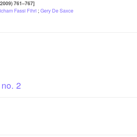
(2009) 761–767]
icham Fassi Fihri
;
Gery De Saxce
 no. 2