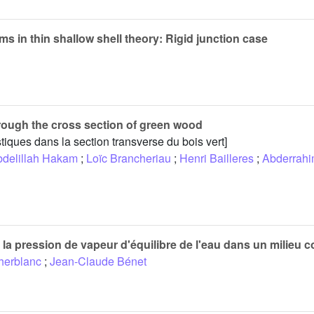
ms in thin shallow shell theory: Rigid junction case
rough the cross section of green wood
iques dans la section transverse du bois vert]
delillah Hakam
;
Loïc Brancheriau
;
Henri Bailleres
;
Abderrahi
 pression de vapeur d'équilibre de l'eau dans un milieu 
herblanc
;
Jean-Claude Bénet