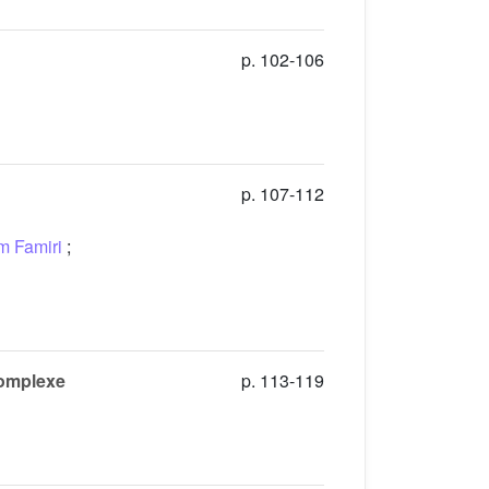
p. 102-106
p. 107-112
m Famiri
;
complexe
p. 113-119