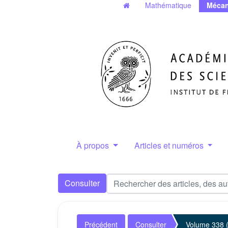
Mathématique
Mécan
À propos
Articles et numéros
Consulter
Précédent
Consulter
Volume 338 