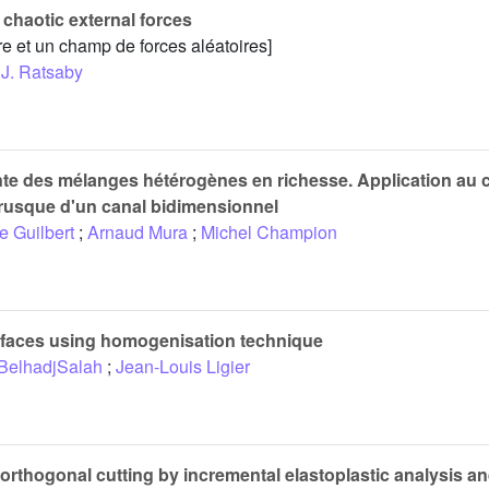
h chaotic external forces
tre et un champ de forces aléatoires]
J. Ratsaby
nte des mélanges hétérogènes en richesse. Application au c
brusque d'un canal bidimensionnel
e Guilbert
;
Arnaud Mura
;
Michel Champion
rfaces using homogenisation technique
BelhadjSalah
;
Jean-Louis Ligier
orthogonal cutting by incremental elastoplastic analysis 