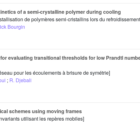
kinetics of a semi-crystalline polymer during cooling
tallisation de polymères semi-cristallins lors du refroidissement
rick Bourgin
for evaluating transitional thresholds for low Prandtl numbe
éseau pour les écoulements à brisure de symétrie]
oui
;
R. Djebali
rical schemes using moving frames
variants utilisant les repères mobiles]