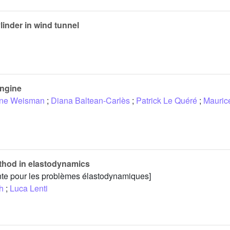
linder in wind tunnel
engine
ine Weisman
;
Diana Baltean-Carlès
;
Patrick Le Quéré
;
Mauric
thod in elastodynamics
te pour les problèmes élastodynamiques]
h
;
Luca Lenti