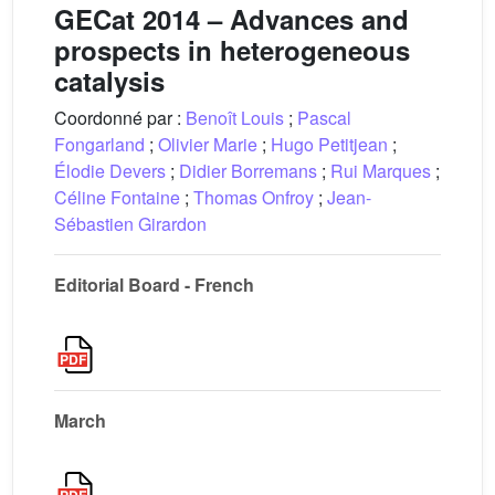
GECat 2014 – Advances and
prospects in heterogeneous
catalysis
Coordonné par :
Benoît Louis
;
Pascal
Fongarland
;
Olivier Marie
;
Hugo Petitjean
;
Élodie Devers
;
Didier Borremans
;
Rui Marques
;
Céline Fontaine
;
Thomas Onfroy
;
Jean-
Sébastien Girardon
Editorial Board - French
March