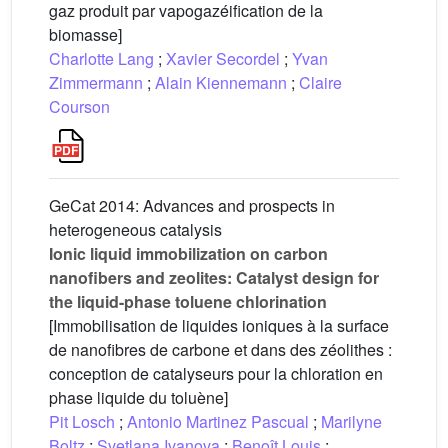
gaz produit par vapogazéification de la
biomasse]
Charlotte Lang
;
Xavier Secordel
;
Yvan
Zimmermann
;
Alain Kiennemann
;
Claire
Courson
GeCat 2014: Advances and prospects in
heterogeneous catalysis
Ionic liquid immobilization on carbon
nanofibers and zeolites: Catalyst design for
the liquid-phase toluene chlorination
[Immobilisation de liquides ioniques à la surface
de nanofibres de carbone et dans des zéolithes :
conception de catalyseurs pour la chloration en
phase liquide du toluène]
Pit Losch
;
Antonio Martinez Pascual
;
Marilyne
Boltz
;
Svetlana Ivanova
;
Benoît Louis
;