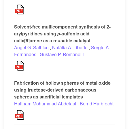
Solvent-free multicomponent synthesis of 2-
arylpyridines using
p
-sulfonic acid
calix[6]arene as a reusable catalyst
Ángel G. Sathicq
;
Natália A. Liberto
;
Sergio A.
Fernándes
;
Gustavo P. Romanelli
Fabrication of hollow spheres of metal oxide
using fructose-derived carbonaceous
spheres as sacrificial templates
Haitham Mohammad Abdelaal
;
Bernd Harbrecht