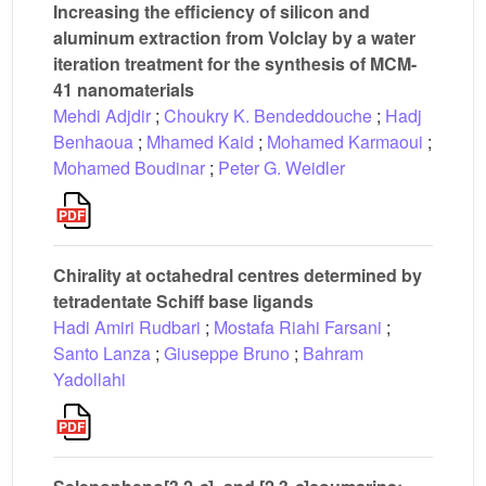
Increasing the efficiency of silicon and
aluminum extraction from Volclay by a water
iteration treatment for the synthesis of MCM-
41 nanomaterials
Mehdi Adjdir
;
Choukry K. Bendeddouche
;
Hadj
Benhaoua
;
Mhamed Kaid
;
Mohamed Karmaoui
;
Mohamed Boudinar
;
Peter G. Weidler
Chirality at octahedral centres determined by
tetradentate Schiff base ligands
Hadi Amiri Rudbari
;
Mostafa Riahi Farsani
;
Santo Lanza
;
Giuseppe Bruno
;
Bahram
Yadollahi