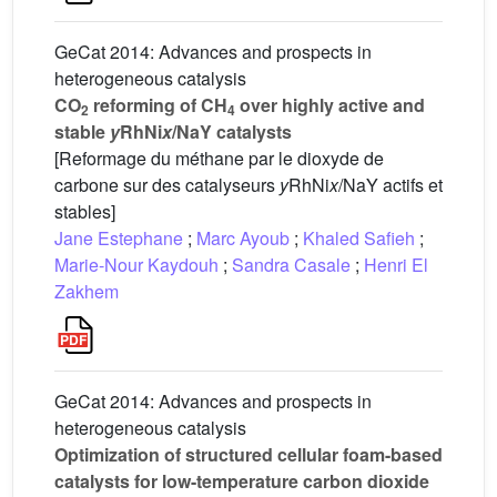
GeCat 2014: Advances and prospects in
heterogeneous catalysis
CO
reforming of CH
over highly active and
2
4
stable
y
RhNi
x
/NaY catalysts
[Reformage du méthane par le dioxyde de
carbone sur des catalyseurs
y
RhNi
x
/NaY actifs et
stables]
Jane Estephane
;
Marc Ayoub
;
Khaled Safieh
;
Marie-Nour Kaydouh
;
Sandra Casale
;
Henri El
Zakhem
GeCat 2014: Advances and prospects in
heterogeneous catalysis
Optimization of structured cellular foam-based
catalysts for low-temperature carbon dioxide