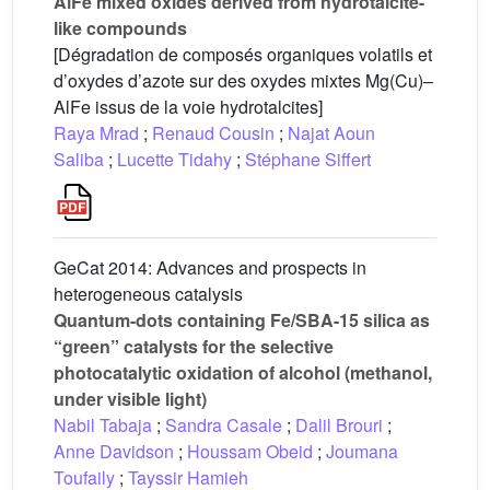
AlFe mixed oxides derived from hydrotalcite-
like compounds
[Dégradation de composés organiques volatils et
d’oxydes d’azote sur des oxydes mixtes Mg(Cu)–
AlFe issus de la voie hydrotalcites]
Raya Mrad
;
Renaud Cousin
;
Najat Aoun
Saliba
;
Lucette Tidahy
;
Stéphane Siffert
GeCat 2014: Advances and prospects in
heterogeneous catalysis
Quantum-dots containing Fe/SBA-15 silica as
“green” catalysts for the selective
photocatalytic oxidation of alcohol (methanol,
under visible light)
Nabil Tabaja
;
Sandra Casale
;
Dalil Brouri
;
Anne Davidson
;
Houssam Obeid
;
Joumana
Toufaily
;
Tayssir Hamieh