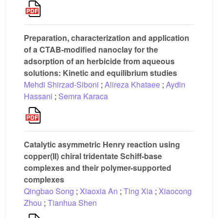
Preparation, characterization and application
of a CTAB-modified nanoclay for the
adsorption of an herbicide from aqueous
solutions: Kinetic and equilibrium studies
Mehdi Shirzad-Siboni
;
Alireza Khataee
;
Aydin
Hassani
;
Semra Karaca
Catalytic asymmetric Henry reaction using
copper(II) chiral tridentate Schiff-base
complexes and their polymer-supported
complexes
Qingbao Song
;
Xiaoxia An
;
Ting Xia
;
Xiaocong
Zhou
;
Tianhua Shen