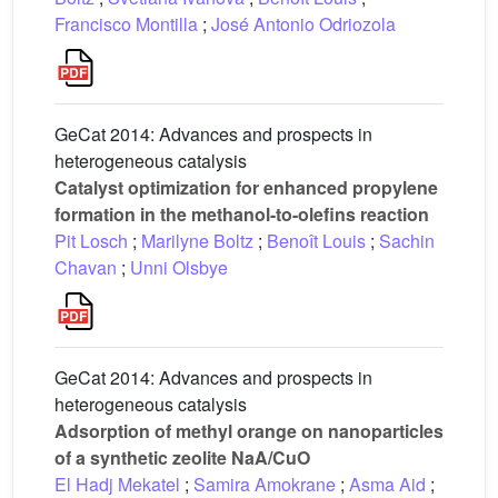
Francisco Montilla
;
José Antonio Odriozola
GeCat 2014: Advances and prospects in
heterogeneous catalysis
Catalyst optimization for enhanced propylene
formation in the methanol-to-olefins reaction
Pit Losch
;
Marilyne Boltz
;
Benoît Louis
;
Sachin
Chavan
;
Unni Olsbye
GeCat 2014: Advances and prospects in
heterogeneous catalysis
Adsorption of methyl orange on nanoparticles
of a synthetic zeolite NaA/CuO
El Hadj Mekatel
;
Samira Amokrane
;
Asma Aid
;