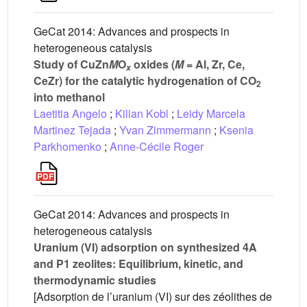
GeCat 2014: Advances and prospects in
heterogeneous catalysis
Study of CuZn
M
O
oxides (
M
= Al, Zr, Ce,
x
CeZr) for the catalytic hydrogenation of CO
2
into methanol
Laetitia Angelo
;
Kilian Kobl
;
Leidy Marcela
Martinez Tejada
;
Yvan Zimmermann
;
Ksenia
Parkhomenko
;
Anne-Cécile Roger
GeCat 2014: Advances and prospects in
heterogeneous catalysis
Uranium (VI) adsorption on synthesized 4A
and P1 zeolites: Equilibrium, kinetic, and
thermodynamic studies
[Adsorption de l’uranium (VI) sur des zéolithes de