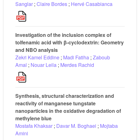
Sanglar
;
Claire Bordes
;
Hervé Casabianca
Investigation of the inclusion complex of
tolfenamic acid with β-cyclodextrin: Geometry
and NBO analysis
Zekri Kamel Eddine
;
Madi Fatiha
;
Zaboub
Amal
;
Nouar Leila
;
Merdes Rachid
Synthesis, structural characterization and
reactivity of manganese tungstate
nanoparticles in the oxidative degradation of
methylene blue
Mostafa Khaksar
;
Davar M. Boghaei
;
Mojtaba
Amini