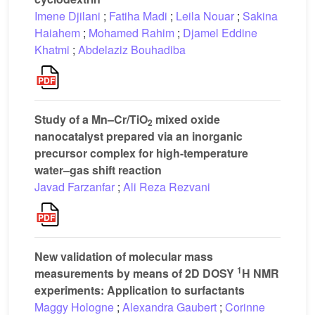
Imene Djilani
;
Fatiha Madi
;
Leila Nouar
;
Sakina
Haiahem
;
Mohamed Rahim
;
Djamel Eddine
Khatmi
;
Abdelaziz Bouhadiba
Study of a Mn–Cr/TiO
mixed oxide
2
nanocatalyst prepared via an inorganic
precursor complex for high-temperature
water–gas shift reaction
Javad Farzanfar
;
Ali Reza Rezvani
New validation of molecular mass
1
measurements by means of 2D DOSY
H NMR
experiments: Application to surfactants
Maggy Hologne
;
Alexandra Gaubert
;
Corinne