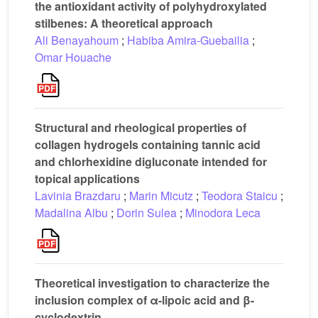
the antioxidant activity of polyhydroxylated
stilbenes: A theoretical approach
Ali Benayahoum
;
Habiba Amira-Guebailia
;
Omar Houache
Structural and rheological properties of
collagen hydrogels containing tannic acid
and chlorhexidine digluconate intended for
topical applications
Lavinia Brazdaru
;
Marin Micutz
;
Teodora Staicu
;
Madalina Albu
;
Dorin Sulea
;
Minodora Leca
Theoretical investigation to characterize the
inclusion complex of α-lipoic acid and β-
cyclodextrin