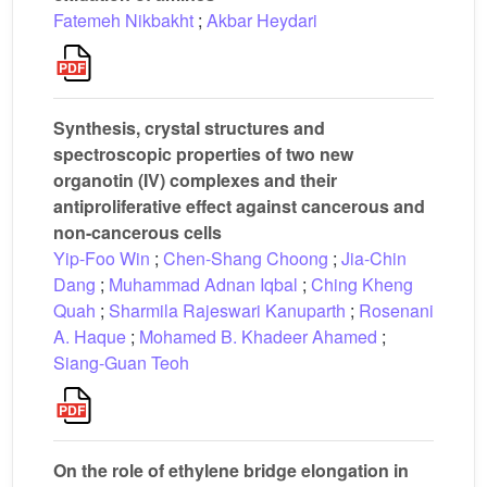
Fatemeh Nikbakht
;
Akbar Heydari
Synthesis, crystal structures and
spectroscopic properties of two new
organotin (IV) complexes and their
antiproliferative effect against cancerous and
non-cancerous cells
Yip-Foo Win
;
Chen-Shang Choong
;
Jia-Chin
Dang
;
Muhammad Adnan Iqbal
;
Ching Kheng
Quah
;
Sharmila Rajeswari Kanuparth
;
Rosenani
A. Haque
;
Mohamed B. Khadeer Ahamed
;
Siang-Guan Teoh
On the role of ethylene bridge elongation in