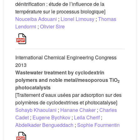
dénitrification : étude de l’influence de la
température sur le processus biologique]
Nouceiba Adouani
;
Lionel Limousy
;
Thomas
Lendormi
;
Olivier Sire
International Chemical Engineering Congress
2013
Wastewater treatment by cyclodextrin
polymers and noble metal/mesoporous TiO
2
photocatalysts
[Traitement d’eaux usées par adsorption sur des
polymères de cyclodextrines et photocatalyse]
Sohayb Khaoulani
;
Hanane Chaker
;
Charles
Cadet
;
Eugene Bychkov
;
Leila Cherif
;
Abdelkader Bengueddach
;
Sophie Fourmentin