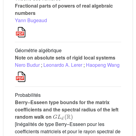
Fractional parts of powers of real algebraic
numbers
Yann Bugeaud
Géométrie algébrique
Note on absolute sets of rigid local systems
Nero Budur
;
Leonardo A. Lerer
;
Haopeng Wang
Probabilités
Berry–Esseen type bounds for the matrix
coefficients and the spectral radius of the left
G
L
d
(
ℝ
)
random walk on
[Inégalités de type Berry–Esseen pour les
coefficients matriciels et pour le rayon spectral de
G
L
d
(
ℝ
)