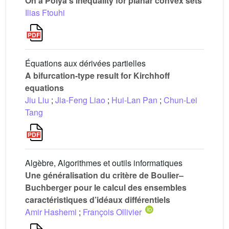
On a Pólya’s inequality for planar convex sets
Ilias Ftouhi
Équations aux dérivées partielles
A bifurcation-type result for Kirchhoff
equations
Jiu Liu
;
Jia-Feng Liao
;
Hui-Lan Pan
;
Chun-Lei
Tang
Algèbre, Algorithmes et outils informatiques
Une généralisation du critère de Boulier–
Buchberger pour le calcul des ensembles
caractéristiques d’idéaux différentiels
Amir Hashemi
;
François Ollivier