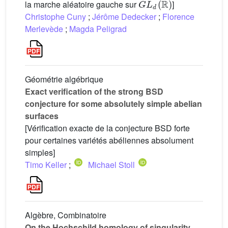
la marche aléatoire gauche sur
]
Christophe Cuny
;
Jérôme Dedecker
;
Florence
Merlevède
;
Magda Peligrad
Géométrie algébrique
Exact verification of the strong BSD
conjecture for some absolutely simple abelian
surfaces
[Vérification exacte de la conjecture BSD forte
pour certaines variétés abéliennes absolument
simples]
Timo Keller
;
Michael Stoll
Algèbre, Combinatoire
On the Hochschild homology of singularity