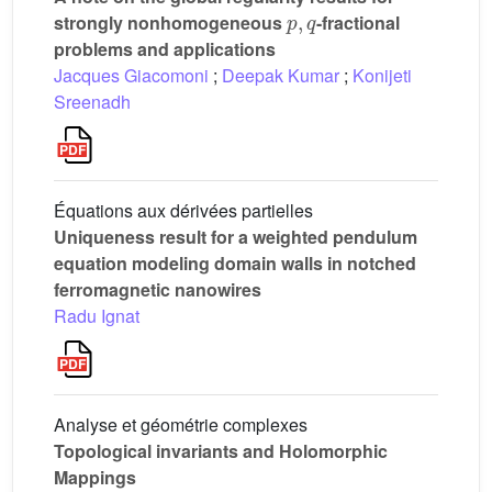
p
,
q
strongly nonhomogeneous
-fractional
problems and applications
Jacques Giacomoni
;
Deepak Kumar
;
Konijeti
Sreenadh
Équations aux dérivées partielles
Uniqueness result for a weighted pendulum
equation modeling domain walls in notched
ferromagnetic nanowires
Radu Ignat
Analyse et géométrie complexes
Topological invariants and Holomorphic
Mappings