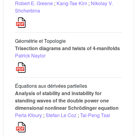
Robert E. Greene
;
Kang-Tae Kim
;
Nikolay V.
Shcherbina
Géométrie et Topologie
Trisection diagrams and twists of 4-manifolds
Patrick Naylor
Équations aux dérivées partielles
Analysis of stability and instability for
standing waves of the double power one
dimensional nonlinear Schrödinger equation
Perla Kfoury
;
Stefan Le Coz
;
Tai-Peng Tsai