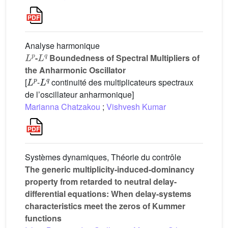
Analyse harmonique
L
p
L
q
-
Boundedness of Spectral Multipliers of
the Anharmonic Oscillator
L
p
L
q
[
-
continuité des multiplicateurs spectraux
de l’oscillateur anharmonique]
Marianna Chatzakou
;
Vishvesh Kumar
Systèmes dynamiques, Théorie du contrôle
The generic multiplicity-induced-dominancy
property from retarded to neutral delay-
differential equations: When delay-systems
characteristics meet the zeros of Kummer
functions