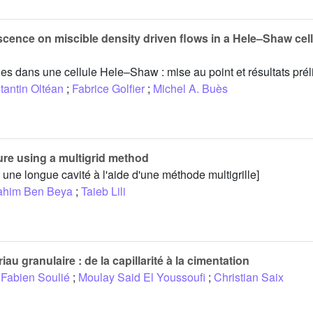
ence on miscible density driven flows in a Hele–Shaw cell
s dans une cellule Hele–Shaw : mise au point et résultats prél
tantin Oltéan
;
Fabrice Golfier
;
Michel A. Buès
sure using a multigrid method
une longue cavité à l'aide d'une méthode multigrille]
ahim Ben Beya
;
Taieb Lili
u granulaire : de la capillarité à la cimentation
Fabien Soulié
;
Moulay Said El Youssoufi
;
Christian Saix