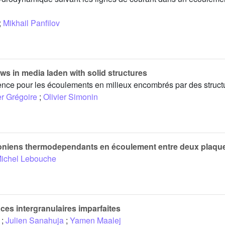
;
Mikhail Panfilov
ws in media laden with solid structures
ence pour les écoulements en milieux encombrés par des structu
er Grégoire
;
Olivier Simonin
toniens thermodependants en écoulement entre deux plaque
ichel Lebouche
aces intergranulaires imparfaites
;
Julien Sanahuja
;
Yamen Maalej