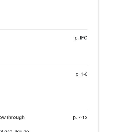
p. IFC
p. 1-6
low through
p. 7-12
nt gaz–liquide