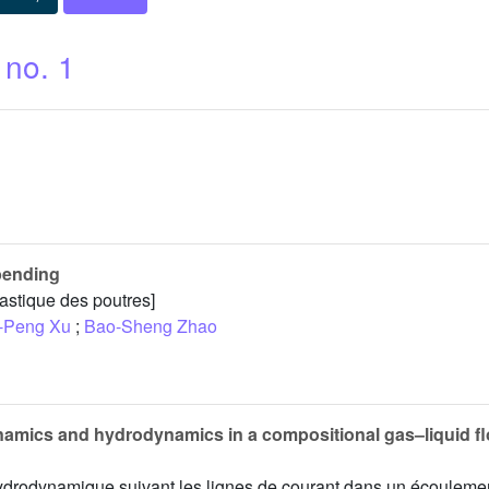
 no. 1
bending
lastique des poutres]
-Peng Xu
;
Bao-Sheng Zhao
namics and hydrodynamics in a compositional gas–liquid f
drodynamique suivant les lignes de courant dans un écouleme