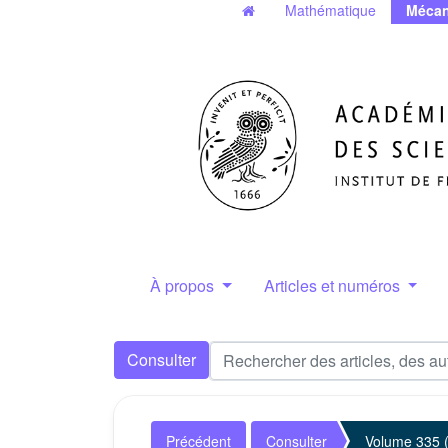
Mathématique
Mécan
À propos
Articles et numéros
Consulter
Précédent
Consulter
Volume 335 