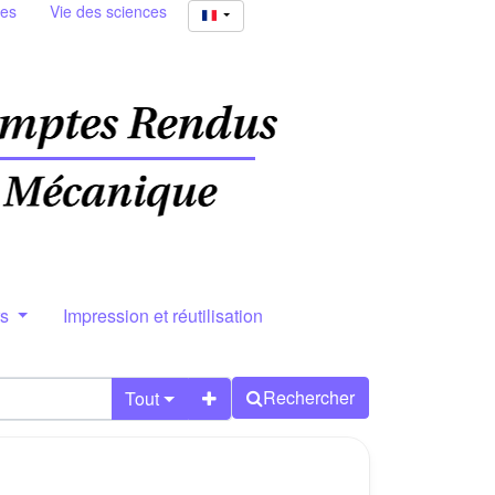
ies
Vie des sciences
rs
Impression et réutilisation
Rechercher
Tout