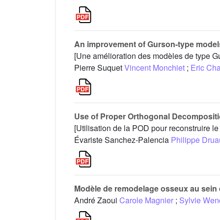
An improvement of Gurson-type models o
[Une amélioration des modèles de type Gur
Pierre Suquet
Vincent Monchiet
;
Eric Cha
Use of Proper Orthogonal Decomposition
[Utilisation de la POD pour reconstruire 
Évariste Sanchez-Palencia
Philippe Drua
Modèle de remodelage osseux au sein d
André Zaoui
Carole Magnier
;
Sylvie Wen