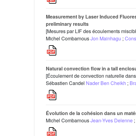
Measurement by Laser Induced Fluoresc
preliminary results
[Mesures par LIF des écoulements miscible
Michel Combarnous
Jon Mainhagu
;
Cons
Natural convection flow in a tall enclo
[Écoulement de convection naturelle dans 
Sébastien Candel
Nader Ben Cheikh
;
Br
Évolution de la cohésion dans un matéria
Michel Combarnous
Jean-Yves Delenne
;