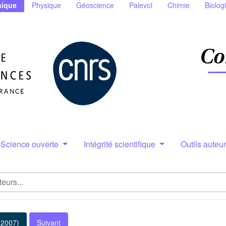
ique
Physique
Géoscience
Palevol
Chimie
Biolog
Science ouverte
Intégrité scientifique
Outils auteu
(2007)
Suivant