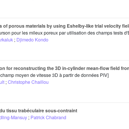
f porous materials by using Eshelby-like trial velocity fie
son pour les mileux poreux par utilisation des champs tests d'
rkaluk
;
Djimedo Kondo
 for reconstructing the 3D in-cylinder mean-flow field fro
le champ moyen de vitesse 3D à partir de données PIV]
ult
;
Christophe Chaillou
u tissu trabéculaire sous-contraint
dling-Mansuy
;
Patrick Chabrand