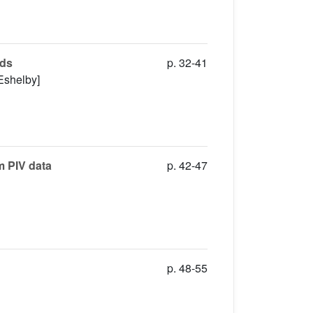
lds
p. 32-41
Eshelby]
m PIV data
p. 42-47
p. 48-55