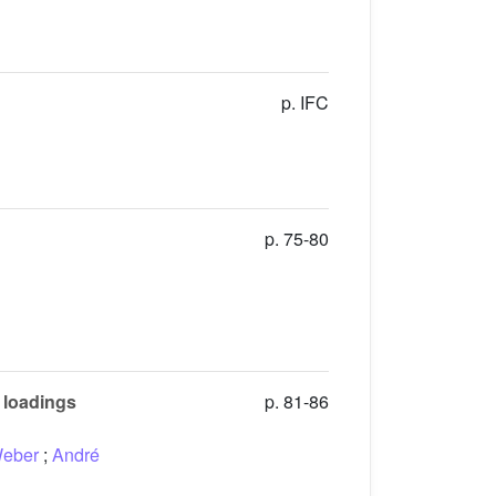
p. IFC
p. 75-80
 loadings
p. 81-86
Weber
;
André