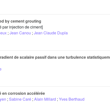
ced by cement grouting
é par injection de ciment]
ieux
;
Jean Canou
;
Jean Claude Dupla
t gradient de scalaire passif dans une turbulence statistiq
e
é en corrosion accélérée
yen
;
Sabine Caré
;
Alain Millard
;
Yves Berthaud