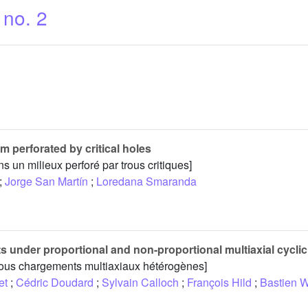
 no. 2
 perforated by critical holes
un milieux perforé par trous critiques]
;
Jorge San Martín
;
Loredana Smaranda
s under proportional and non-proportional multiaxial cyclic
sous chargements multiaxiaux hétérogènes]
et
;
Cédric Doudard
;
Sylvain Calloch
;
François Hild
;
Bastien 