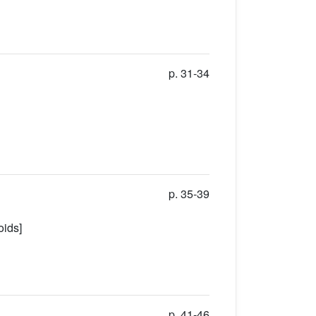
p. 31-34
p. 35-39
oids]
p. 41-46