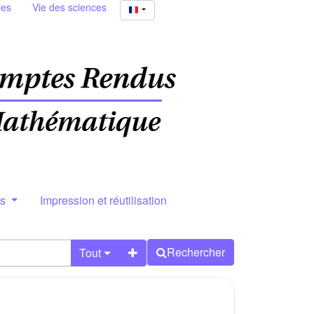
ies
Vie des sciences
rs
Impression et réutilisation
Rechercher
Tout