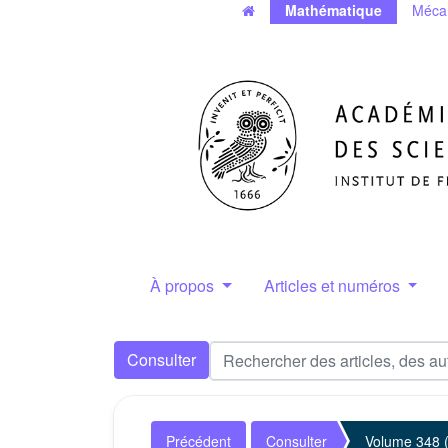
Mathématique
Méca
À propos
Articles et numéros
Consulter
Précédent
Consulter
Volume 348 