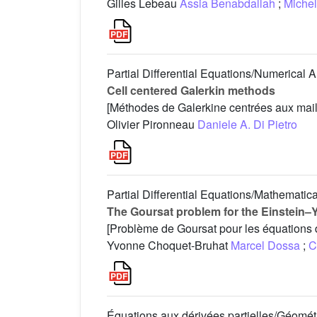
Gilles Lebeau
Assia Benabdallah
;
Michel
Partial Differential Equations/Numerical A
Cell centered Galerkin methods
[Méthodes de Galerkine centrées aux mail
Olivier Pironneau
Daniele A. Di Pietro
Partial Differential Equations/Mathematic
The Goursat problem for the Einstein
[Problème de Goursat pour les équations
Yvonne Choquet-Bruhat
Marcel Dossa
;
C
Équations aux dérivées partielles/Géométri