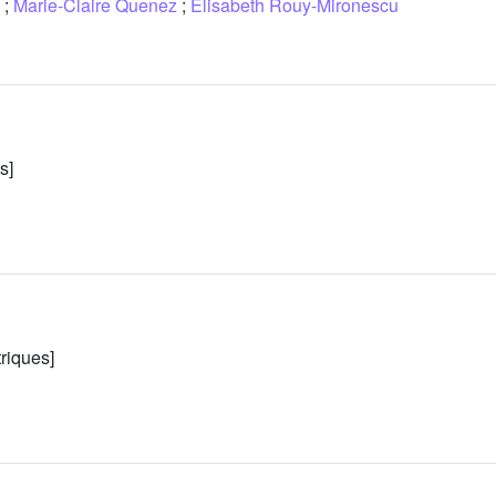
;
Marie-Claire Quenez
;
Elisabeth Rouy-Mironescu
s]
riques]