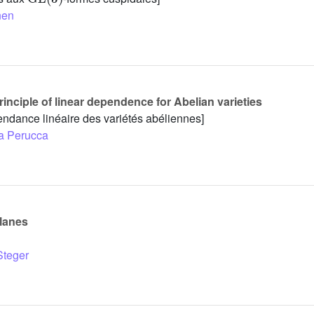
nen
inciple of linear dependence for Abelian varieties
endance linéaire des variétés abéliennes]
a Perucca
planes
Steger