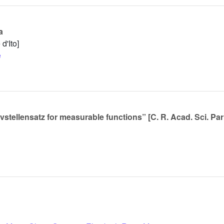
a
d'Ito]
e
stellensatz for measurable functions” [C. R. Acad. Sci. Paris