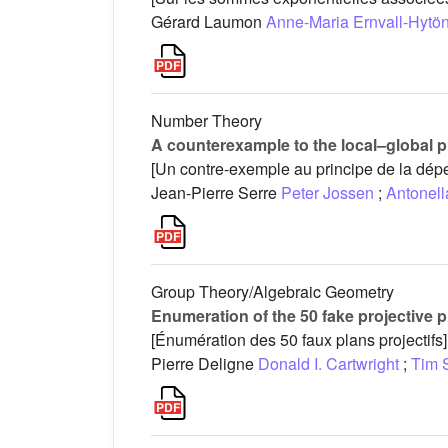
Gérard Laumon
Anne-Maria Ernvall-Hytö
Number Theory
A counterexample to the local–global pr
[Un contre-exemple au principe de la dép
Jean-Pierre Serre
Peter Jossen
;
Antonell
Group Theory/Algebraic Geometry
Enumeration of the 50 fake projective 
[Énumération des 50 faux plans projectifs]
Pierre Deligne
Donald I. Cartwright
;
Tim 