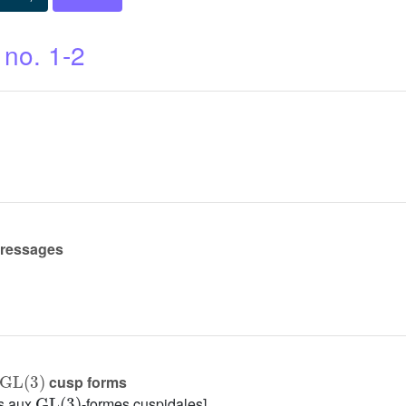
 no. 1-2
tressages
GL
(
3
)
cusp forms
GL
(
3
)
es aux
-formes cuspidales]