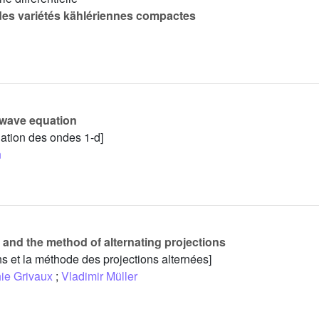
es variétés kählériennes compactes
d wave equation
uation des ondes 1-d]
n
e and the method of alternating projections
hs et la méthode des projections alternées]
ie Grivaux
;
Vladimir Müller