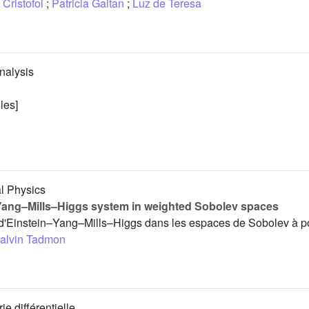
 Cristofol
;
Patricia Gaitan
;
Luz de Teresa
nalysis
les]
al Physics
–Yang–Mills–Higgs system in weighted Sobolev spaces
 d'Einstein–Yang–Mills–Higgs dans les espaces de Sobolev à p
alvin Tadmon
e différentielle