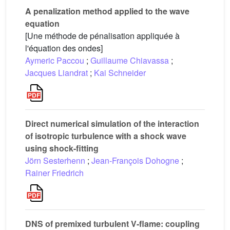
A penalization method applied to the wave
equation
[Une méthode de pénalisation appliquée à
l'équation des ondes]
Aymeric Paccou
;
Guillaume Chiavassa
;
Jacques Liandrat
;
Kai Schneider
Direct numerical simulation of the interaction
of isotropic turbulence with a shock wave
using shock-fitting
Jörn Sesterhenn
;
Jean-François Dohogne
;
Rainer Friedrich
DNS of premixed turbulent V-flame: coupling