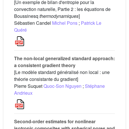
[Un exemple de bilan d'entropie pour la
convection naturelle, Partie 2 : les équations de
Boussinesq
thermodynamiques
]
Sébastien Candel
Michel Pons
;
Patrick Le
Quéré
The non-local generalized standard approach:
a consistent gradient theory
[Le modèle standard généralisé non local : une
théorie consistante du gradient]
Pierre Suquet
Quoc-Son Nguyen
;
Stéphane
Andrieux
Second-order estimates for nonlinear
isotropic composites with spherical pores and