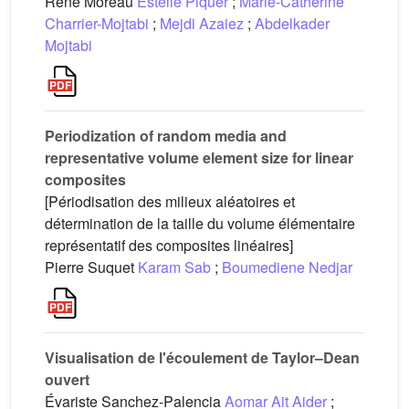
René Moreau
Estelle Piquer
;
Marie-Catherine
Charrier-Mojtabi
;
Mejdi Azaiez
;
Abdelkader
Mojtabi
Periodization of random media and
representative volume element size for linear
composites
[Périodisation des milieux aléatoires et
détermination de la taille du volume élémentaire
représentatif des composites linéaires]
Pierre Suquet
Karam Sab
;
Boumediene Nedjar
Visualisation de l'écoulement de Taylor–Dean
ouvert
Évariste Sanchez-Palencia
Aomar Ait Aider
;