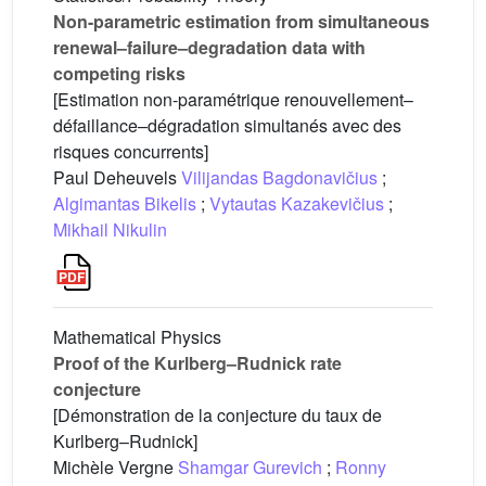
Non-parametric estimation from simultaneous
renewal–failure–degradation data with
competing risks
[Estimation non-paramétrique renouvellement–
défaillance–dégradation simultanés avec des
risques concurrents]
Paul Deheuvels
Vilijandas Bagdonavičius
;
Algimantas Bikelis
;
Vytautas Kazakevičius
;
Mikhail Nikulin
Mathematical Physics
Proof of the Kurlberg–Rudnick rate
conjecture
[Démonstration de la conjecture du taux de
Kurlberg–Rudnick]
Michèle Vergne
Shamgar Gurevich
;
Ronny