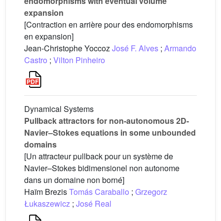
endomorphisms with eventual volume
expansion
[Contraction en arrière pour des endomorphisms
en expansion]
Jean-Christophe Yoccoz
José F. Alves
;
Armando
Castro
;
Vilton Pinheiro
Dynamical Systems
Pullback attractors for non-autonomous 2D-
Navier–Stokes equations in some unbounded
domains
[Un attracteur pullback pour un système de
Navier–Stokes bidimensionel non autonome
dans un domaine non borné]
Haïm Brezis
Tomás Caraballo
;
Grzegorz
Łukaszewicz
;
José Real