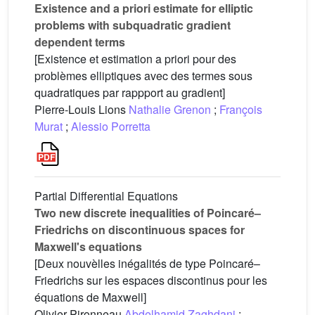
Existence and a priori estimate for elliptic
problems with subquadratic gradient
dependent terms
[Existence et estimation a priori pour des
problèmes elliptiques avec des termes sous
quadratiques par rappport au gradient]
Pierre-Louis Lions
Nathalie Grenon
;
François
Murat
;
Alessio Porretta
Partial Differential Equations
Two new discrete inequalities of Poincaré–
Friedrichs on discontinuous spaces for
Maxwell's equations
[Deux nouvèlles inégalités de type Poincaré–
Friedrichs sur les espaces discontinus pour les
équations de Maxwell]
Olivier Pironneau
Abdelhamid Zaghdani
;