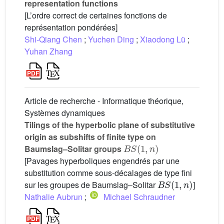
representation functions
[L’ordre correct de certaines fonctions de
représentation pondérées]
Shi-Qiang Chen
;
Yuchen Ding
;
Xiaodong Lü
;
Yuhan Zhang
Article de recherche - Informatique théorique,
Systèmes dynamiques
Tilings of the hyperbolic plane of substitutive
origin as subshifts of finite type on
BS
(
1
,
n
)
Baumslag–Solitar groups
[Pavages hyperboliques engendrés par une
substitution comme sous-décalages de type fini
BS
(
1
,
n
)
sur les groupes de Baumslag–Solitar
]
Nathalie Aubrun
;
Michael Schraudner