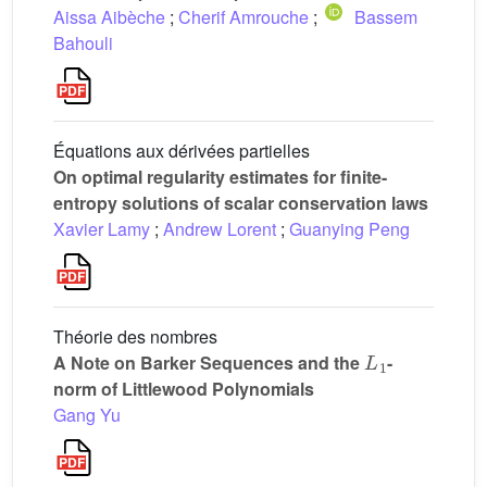
Aissa Aibèche
;
Cherif Amrouche
;
Bassem
Bahouli
Équations aux dérivées partielles
On optimal regularity estimates for finite-
entropy solutions of scalar conservation laws
Xavier Lamy
;
Andrew Lorent
;
Guanying Peng
Théorie des nombres
L
1
A Note on Barker Sequences and the
-
norm of Littlewood Polynomials
Gang Yu