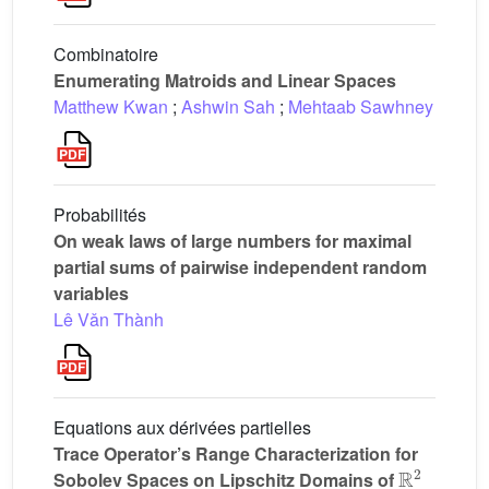
Combinatoire
Enumerating Matroids and Linear Spaces
Matthew Kwan
;
Ashwin Sah
;
Mehtaab Sawhney
Probabilités
On weak laws of large numbers for maximal
partial sums of pairwise independent random
variables
Lê Vǎn Thành
Equations aux dérivées partielles
Trace Operator’s Range Characterization for
ℝ
2
Sobolev Spaces on Lipschitz Domains of