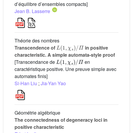
d’équilibre d’ensembles compacts]
Jean B. Lasserre
Théorie des nombres
L
(
1
,
χ
s
)
/
Π
Transcendence of
in positive
characteristic. A simple automata-style proof
L
(
1
,
χ
s
)
/
Π
[Transcendance de
en
caractéristique positive. Une preuve simple avec
automates finis]
Si-Han Liu
;
Jia-Yan Yao
Géométrie algébrique
The connectedness of degeneracy loci in
positive characteristic