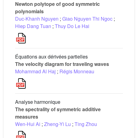
Newton polytope of good symmetric
polynomials
Duc-Khanh Nguyen
;
Giao Nguyen Thi Ngoc
;
Hiep Dang Tuan
;
Thuy Do Le Hai
Équations aux dérivées partielles
The velocity diagram for traveling waves
Mohammad Al Haj
;
Régis Monneau
Analyse harmonique
The spectrality of symmetric additive
measures
Wen-Hui Ai
;
Zheng-Yi Lu
;
Ting Zhou