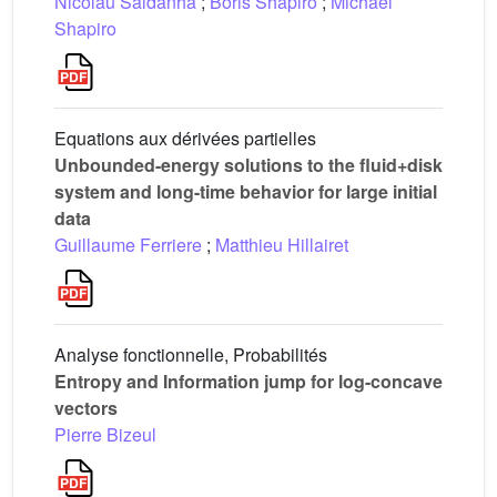
Nicolau Saldanha
;
Boris Shapiro
;
Michael
Shapiro
Equations aux dérivées partielles
Unbounded-energy solutions to the fluid+disk
system and long-time behavior for large initial
data
Guillaume Ferriere
;
Matthieu Hillairet
Analyse fonctionnelle, Probabilités
Entropy and Information jump for log-concave
vectors
Pierre Bizeul