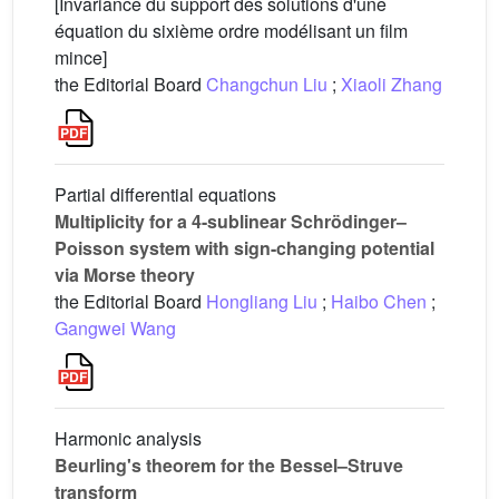
[Invariance du support des solutions d'une
équation du sixième ordre modélisant un film
mince]
the Editorial Board
Changchun Liu
;
Xiaoli Zhang
Partial differential equations
Multiplicity for a 4-sublinear Schrödinger–
Poisson system with sign-changing potential
via Morse theory
the Editorial Board
Hongliang Liu
;
Haibo Chen
;
Gangwei Wang
Harmonic analysis
Beurling's theorem for the Bessel–Struve
transform