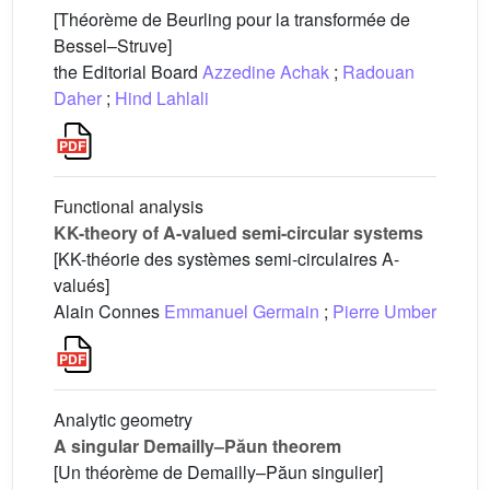
[Théorème de Beurling pour la transformée de
Bessel–Struve]
the Editorial Board
Azzedine Achak
;
Radouan
Daher
;
Hind Lahlali
Functional analysis
KK-theory of A-valued semi-circular systems
[KK-théorie des systèmes semi-circulaires A-
valués]
Alain Connes
Emmanuel Germain
;
Pierre Umber
Analytic geometry
A singular Demailly–Păun theorem
[Un théorème de Demailly–Păun singulier]