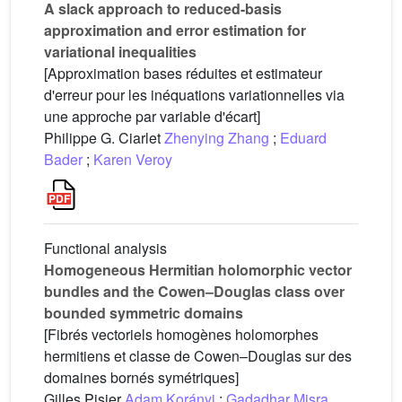
A slack approach to reduced-basis
approximation and error estimation for
variational inequalities
[Approximation bases réduites et estimateur
d'erreur pour les inéquations variationnelles via
une approche par variable d'écart]
Philippe G. Ciarlet
Zhenying Zhang
;
Eduard
Bader
;
Karen Veroy
Functional analysis
Homogeneous Hermitian holomorphic vector
bundles and the Cowen–Douglas class over
bounded symmetric domains
[Fibrés vectoriels homogènes holomorphes
hermitiens et classe de Cowen–Douglas sur des
domaines bornés symétriques]
Gilles Pisier
Adam Korányi
;
Gadadhar Misra