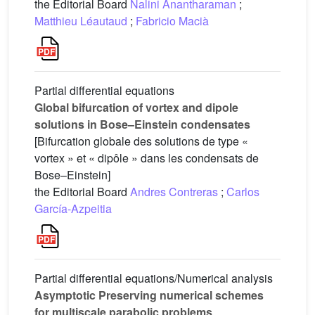
the Editorial Board
Nalini Anantharaman
;
Matthieu Léautaud
;
Fabricio Macià
Partial differential equations
Global bifurcation of vortex and dipole
solutions in Bose–Einstein condensates
[Bifurcation globale des solutions de type «
vortex » et « dipôle » dans les condensats de
Bose–Einstein]
the Editorial Board
Andres Contreras
;
Carlos
García-Azpeitia
Partial differential equations/Numerical analysis
Asymptotic Preserving numerical schemes
for multiscale parabolic problems