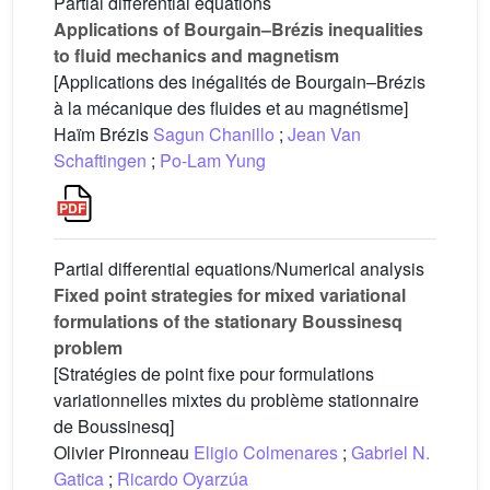
Partial differential equations
Applications of Bourgain–Brézis inequalities
to fluid mechanics and magnetism
[Applications des inégalités de Bourgain–Brézis
à la mécanique des fluides et au magnétisme]
Haïm Brézis
Sagun Chanillo
;
Jean Van
Schaftingen
;
Po-Lam Yung
Partial differential equations/Numerical analysis
Fixed point strategies for mixed variational
formulations of the stationary Boussinesq
problem
[Stratégies de point fixe pour formulations
variationnelles mixtes du problème stationnaire
de Boussinesq]
Olivier Pironneau
Eligio Colmenares
;
Gabriel N.
Gatica
;
Ricardo Oyarzúa