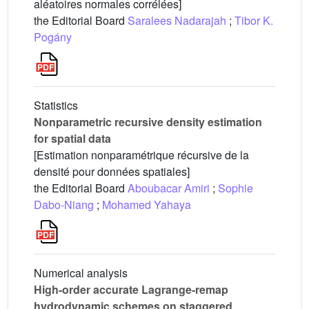
aléatoires normales corrélées]
the Editorial Board
Saralees Nadarajah
;
Tibor K.
Pogány
Statistics
Nonparametric recursive density estimation
for spatial data
[Estimation nonparamétrique récursive de la
densité pour données spatiales]
the Editorial Board
Aboubacar Amiri
;
Sophie
Dabo-Niang
;
Mohamed Yahaya
Numerical analysis
High-order accurate Lagrange-remap
hydrodynamic schemes on staggered