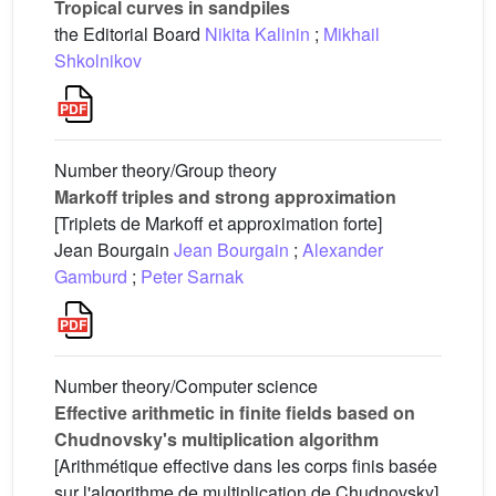
Tropical curves in sandpiles
the Editorial Board
Nikita Kalinin
;
Mikhail
Shkolnikov
Number theory/Group theory
Markoff triples and strong approximation
[Triplets de Markoff et approximation forte]
Jean Bourgain
Jean Bourgain
;
Alexander
Gamburd
;
Peter Sarnak
Number theory/Computer science
Effective arithmetic in finite fields based on
Chudnovsky's multiplication algorithm
[Arithmétique effective dans les corps finis basée
sur l'algorithme de multiplication de Chudnovsky]